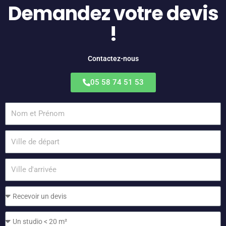
Demandez votre devis
!
Contactez-nous
05 58 74 51 53
Nom
et
Prénom
Ville
de
départ
Ville
d'arrivée
Objet
Déménagement: