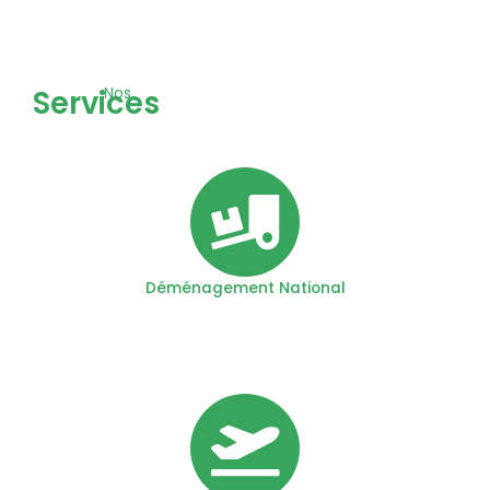
Services
Nos
Déménagement National