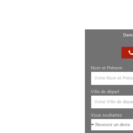
e
Déménagement Paris / Côte basque
Garde meubles
C
Dema
Nom et Prénom
Ville de départ
Paul-lès-Dax
s à votre
Vous souhaitez