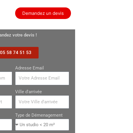
ontact
Demandez un devis
ndez votre devis !
05 58 74 51 53
Adresse Email
Ville d'arrivée
Type de Démenagement