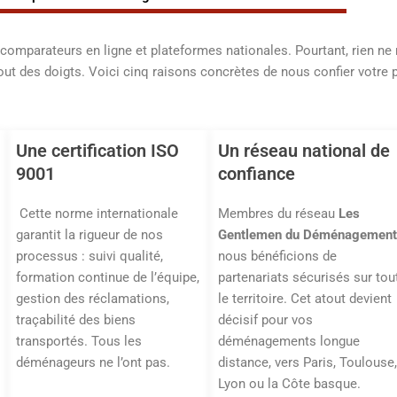
e
r
 comparateurs en ligne et plateformes nationales. Pourtant, rien n
n
ut des doigts. Voici cinq raisons concrètes de nous confier votre p
a
t
i
v
Une certification ISO
Un réseau national de
e
9001
confiance
:
Cette norme internationale
Membres du réseau
Les
garantit la rigueur de nos
Gentlemen du Déménagement
processus : suivi qualité,
nous bénéficions de
formation continue de l’équipe,
partenariats sécurisés sur tou
gestion des réclamations,
le territoire. Cet atout devient
traçabilité des biens
décisif pour vos
transportés. Tous les
déménagements longue
déménageurs ne l’ont pas.
distance, vers Paris, Toulouse,
Lyon ou la Côte basque.