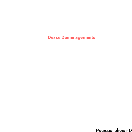
service depuis 1986
Vous préparez
un déménagement à Saint-Paul-lès-Dax
? À seul
Dax
, notre équipe intervient quotidiennement dans toute la co
certifié depuis 1986
,
Desse Déménagements
vous accompagne 
mesure
,
un matériel professionnel adapté
et
un garde-meubles 
Pourquoi choisir 