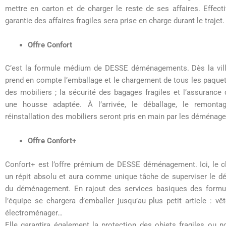
mettre en carton et de charger le reste de ses affaires. Effect
garantie des affaires fragiles sera prise en charge durant le trajet.
Offre Confort
C’est la formule médium de DESSE déménagements. Dès la ville
prend en compte l’emballage et le chargement de tous les paque
des mobiliers ; la sécurité des bagages fragiles et l’assurance d
une housse adaptée. À l’arrivée, le déballage, le remonta
réinstallation des mobiliers seront pris en main par les déménag
Offre Confort+
Confort+ est l’offre prémium de DESSE déménagement. Ici, le cl
un répit absolu et aura comme unique tâche de superviser le dé
du déménagement. En rajout des services basiques des formu
l’équipe se chargera d’emballer jusqu’au plus petit article : vê
électroménager…
Elle garantira également la protection des objets fragiles ou n