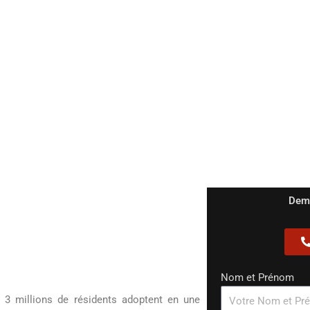
e
Déménagement Paris / Côte basque
Garde meubles
C
nce
 de professionnels sont au
i d’Entreprises pour un
on.
Dema
Nom et Prénom
3 millions de résidents adoptent en une