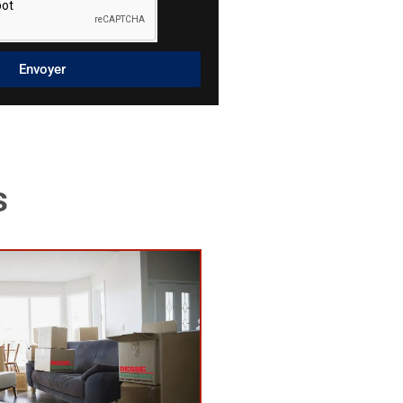
Envoyer
s