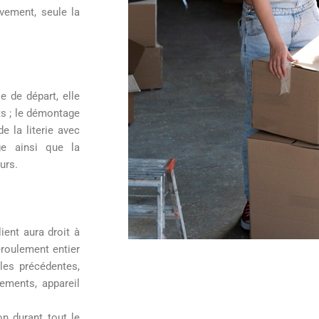
ivement, seule la
 de départ, elle
ts ; le démontage
e la literie avec
ge ainsi que la
eurs.
ient aura droit à
roulement entier
les précédentes,
tements, appareil
on durant tout le